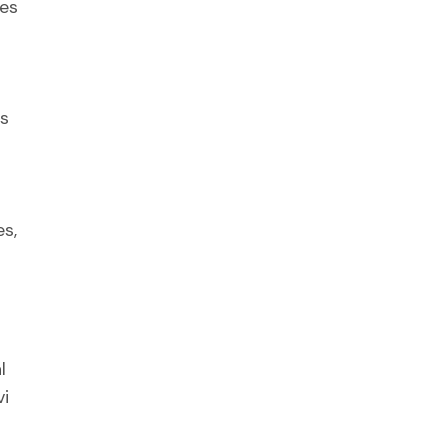
nes
es
es,
l
vi