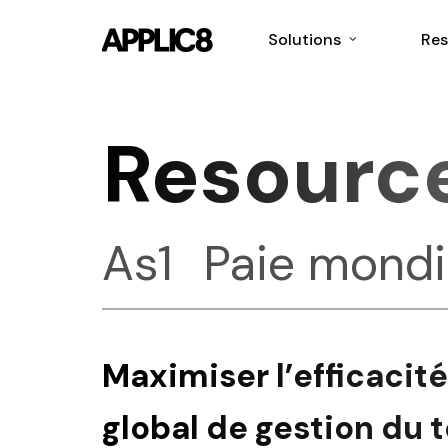
Skip
to
Solutions
Res
main
content
Resourc
As1
Paie mondi
Maximiser l’efficacit
global de gestion du