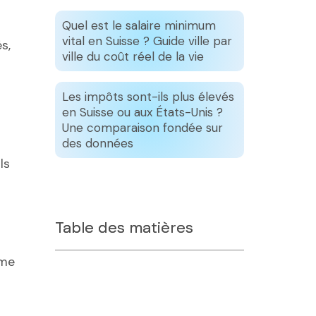
Quel est le salaire minimum
vital en Suisse ? Guide ville par
s,
ville du coût réel de la vie
Les impôts sont-ils plus élevés
en Suisse ou aux États-Unis ?
Une comparaison fondée sur
des données
ls
Table des matières
ème