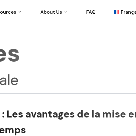
ources
About Us
FAQ
França
es
English
ale
é : Les avantages de la mise
 temps