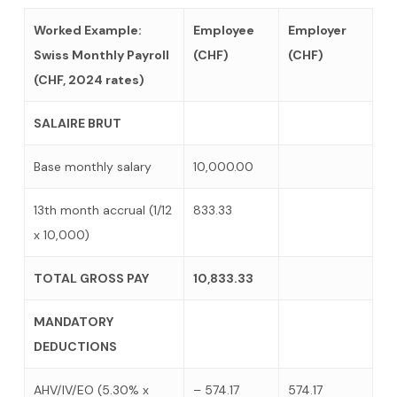
Worked Example:
Employee
Employer
Swiss Monthly Payroll
(CHF)
(CHF)
(CHF, 2024 rates)
SALAIRE BRUT
Base monthly salary
10,000.00
13th month accrual (1/12
833.33
x 10,000)
TOTAL GROSS PAY
10,833.33
MANDATORY
DEDUCTIONS
AHV/IV/EO (5.30% x
– 574.17
574.17