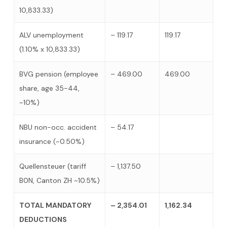
10,833.33)
ALV unemployment
– 119.17
119.17
(1.10% x 10,833.33)
BVG pension (employee
– 469.00
469.00
share, age 35-44,
~10%)
NBU non-occ. accident
– 54.17
insurance (~0.50%)
Quellensteuer (tariff
– 1,137.50
B0N, Canton ZH ~10.5%)
TOTAL MANDATORY
– 2,354.01
1,162.34
DEDUCTIONS