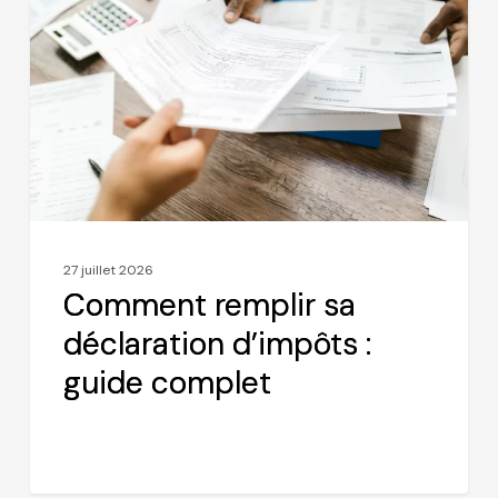
sa
et
déclaration
financières
d’impôts
:
guide
complet
27 juillet 2026
Comment remplir sa
déclaration d’impôts :
guide complet