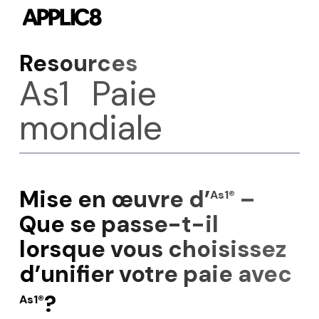
Skip
to
main
Resources
content
As1
Paie
mondiale
Mise en œuvre d’
–
As1®
Que se passe-t-il
lorsque vous choisissez
d’unifier votre paie avec
?
As1®