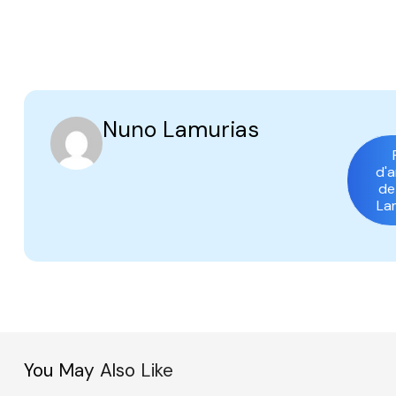
Nuno Lamurias
d'a
de
La
You May Also Like