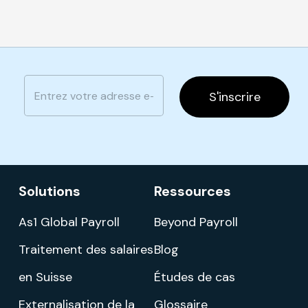
E
E
m
m
S'inscrire
a
a
i
i
l
l
E
*
m
a
i
Solutions
Ressources
l
E
m
As1 Global Payroll
Beyond Payroll
a
i
Traitement des salaires
Blog
l
en Suisse
Études de cas
Externalisation de la
Glossaire