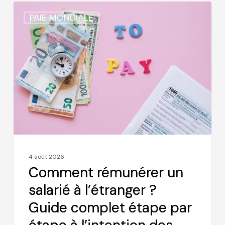
Comment
PAIE MONDIALE
rémunérer
un
salarié
à
l’étranger
?
Guide
complet
étape
par
4 août 2026
étape
Comment rémunérer un
à
salarié à l’étranger ?
l’intention
Guide complet étape par
des
employeurs