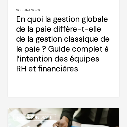
elle
30 juillet 2026
de
En quoi la gestion globale
la
de la paie diffère-t-elle
gestion
de la gestion classique de
classique
de
la paie ? Guide complet à
la
l’intention des équipes
paie
RH et financières
?
Guide
complet
à
l’intention
des
Comment
équipes
PAIE MONDIALE
remplir
RH