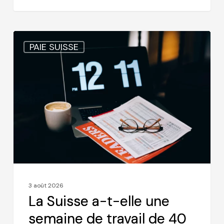
La
PAIE SUISSE
Suisse
a-
t-
elle
une
semaine
de
travail
de
40
3 août 2026
heures
La Suisse a-t-elle une
?
semaine de travail de 40
Ce