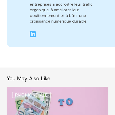
entreprises à accroître leur trafic
organique, à améliorer leur
positionnement et à bâtir une
croissance numérique durable.
You May Also Like
Comment
PAIE MONDIALE
rémunérer
un
salarié