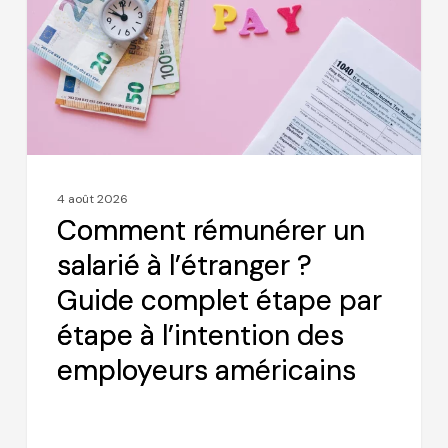
à
l’étranger
?
Guide
complet
étape
par
4 août 2026
étape
Comment rémunérer un
à
salarié à l’étranger ?
l’intention
Guide complet étape par
des
employeurs
étape à l’intention des
américains
employeurs américains