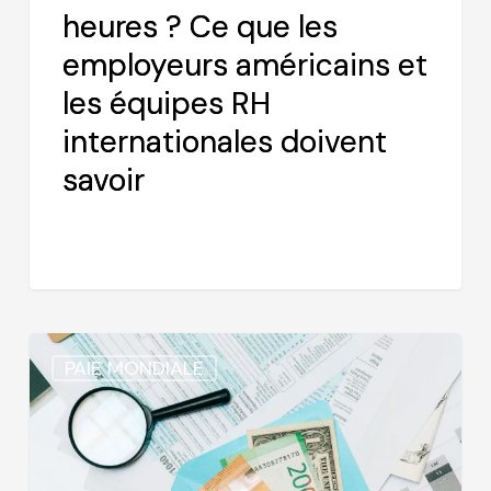
heures ? Ce que les
que
les
employeurs américains et
employeurs
les équipes RH
américains
internationales doivent
et
savoir
les
équipes
RH
internationales
doivent
savoir
En
PAIE MONDIALE
quoi
la
gestion
globale