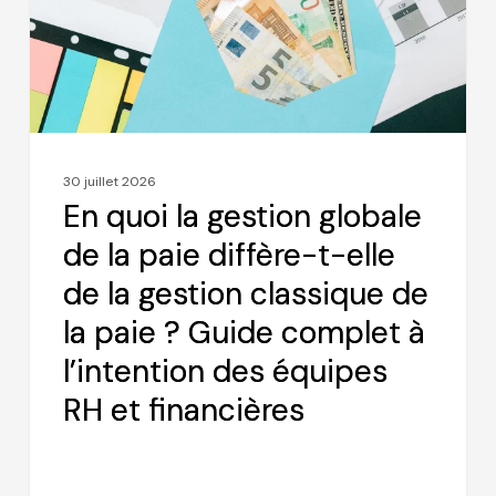
de
la
paie
diffère-
t-
elle
30 juillet 2026
de
En quoi la gestion globale
la
de la paie diffère-t-elle
gestion
de la gestion classique de
classique
de
la paie ? Guide complet à
la
l’intention des équipes
paie
RH et financières
?
Guide
complet